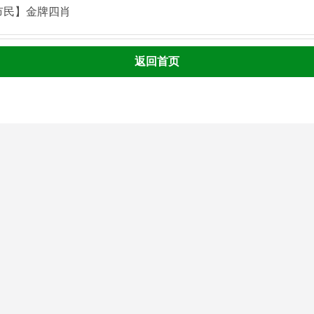
市民】金牌四肖
返回首页