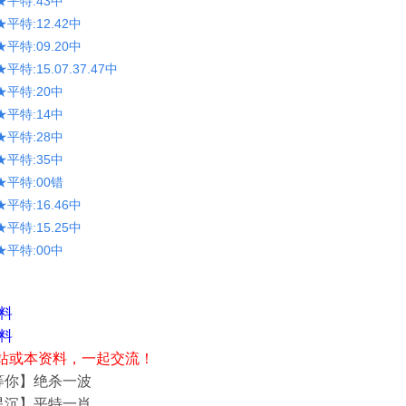
★平特:43中
平特:12.42中
平特:09.20中
特:15.07.37.47中
★平特:20中
★平特:14中
★平特:28中
★平特:35中
★平特:00错
平特:16.46中
平特:15.25中
★平特:00中
资料
资料
站或本资料，一起交流！
等你】绝杀一波
星沉】平特一肖