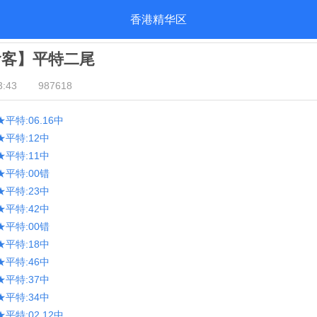
香港精华区
食客】平特二尾
:43
987618
平特:06.16中
★平特:12中
★平特:11中
★平特:00错
★平特:23中
★平特:42中
★平特:00错
★平特:18中
★平特:46中
★平特:37中
★平特:34中
平特:02.12中