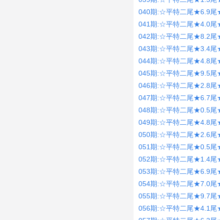
040期:☆平特二尾★6.9尾★
041期:☆平特二尾★4.0尾★
042期:☆平特二尾★8.2尾
043期:☆平特二尾★3.4尾★
044期:☆平特二尾★4.8尾★
045期:☆平特二尾★9.5尾
046期:☆平特二尾★2.8尾★平
047期:☆平特二尾★6.7尾★
048期:☆平特二尾★0.5尾
049期:☆平特二尾★4.8尾
050期:☆平特二尾★2.6尾★
051期:☆平特二尾★0.5尾★
052期:☆平特二尾★1.4尾★
053期:☆平特二尾★6.9尾
054期:☆平特二尾★7.0尾★
055期:☆平特二尾★9.7尾★
056期:☆平特二尾★4.1尾★