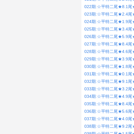
022期:☆平特二尾★8.1尾
023期:☆平特二尾★2.4尾
024期:☆平特二尾★1.9尾
025期:☆平特二尾★3.4尾★
026期:☆平特二尾★5.9尾
027期:☆平特二尾★8.4尾
028期:☆平特二尾★4.6尾★平
029期:☆平特二尾★3.9尾★
030期:☆平特二尾★1.8尾★
031期:☆平特二尾★0.1尾
032期:☆平特二尾★9.1尾★
033期:☆平特二尾★3.2尾★
034期:☆平特二尾★4.9尾
035期:☆平特二尾★8.4尾★
036期:☆平特二尾★5.6尾★
037期:☆平特二尾★4.0尾
038期:☆平特二尾★9.2尾
039期:☆平特二尾★1.5尾