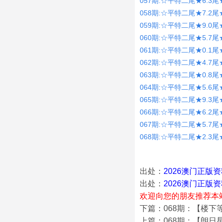
057期:☆平特二尾★6.3尾
058期:☆平特二尾★7.2尾★
059期:☆平特二尾★9.0尾★
060期:☆平特二尾★5.7尾★平
061期:☆平特二尾★0.1尾
062期:☆平特二尾★4.7尾
063期:☆平特二尾★0.8尾
064期:☆平特二尾★5.6尾
065期:☆平特二尾★9.3尾
066期:☆平特二尾★6.2尾★
067期:☆平特二尾★5.7尾★
068期:☆平特二尾★2.3尾
出处：
2026澳门正版
出处：
2026澳门正版
欢迎向您的朋友推荐本
下篇：068期：【楼下
上篇：068期：【朗日