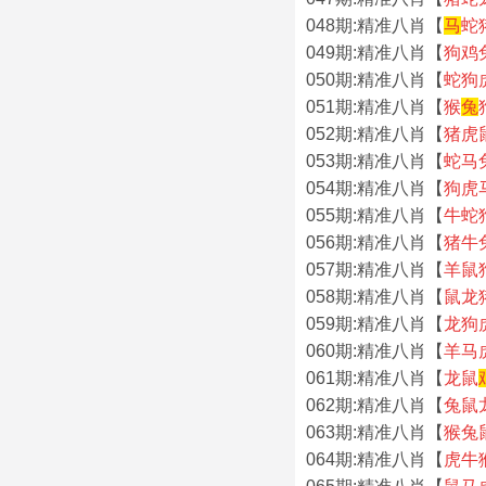
048期:精准八肖【
马
蛇
049期:精准八肖【
狗鸡
050期:精准八肖【
蛇狗
051期:精准八肖【
猴
兔
052期:精准八肖【
猪虎
053期:精准八肖【
蛇马
054期:精准八肖【
狗虎
055期:精准八肖【
牛蛇
056期:精准八肖【
猪牛
057期:精准八肖【
羊鼠
058期:精准八肖【
鼠龙
059期:精准八肖【
龙狗
060期:精准八肖【
羊马
061期:精准八肖【
龙鼠
062期:精准八肖【
兔鼠
063期:精准八肖【
猴兔
064期:精准八肖【
虎牛