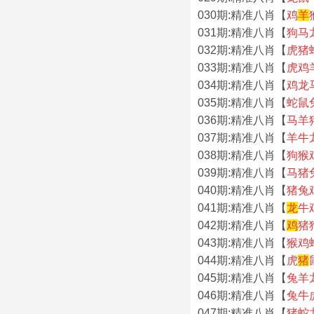
030期:精准八肖【
鸡
羊
031期:精准八肖【
狗马
032期:精准八肖【
虎猪
033期:精准八肖【
虎鸡
034期:精准八肖【
鸡龙
035期:精准八肖【
蛇鼠
036期:精准八肖【
马羊
037期:精准八肖【
羊牛
038期:精准八肖【
狗猴
039期:精准八肖【
马猪
040期:精准八肖【
猪兔
041期:精准八肖【
龙
牛
042期:精准八肖【
鸡
猪
043期:精准八肖【
猴鸡
044期:精准八肖【
虎
猪
045期:精准八肖【
兔羊
046期:精准八肖【
兔牛
047期:精准八肖【
猪蛇