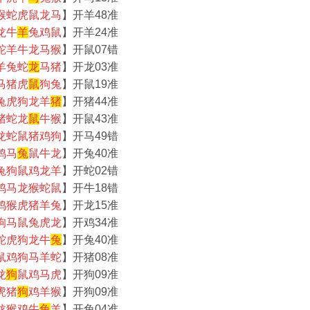
猴蛇虎鼠龙马
】开羊48准
龙牛
羊
兔鸡鼠
】开羊24准
蛇羊牛龙马猴
】开鼠07错
羊兔蛇
龙
马猪
】开龙03准
马猪虎
鼠
狗兔
】开鼠19准
兔虎狗龙羊
猪
】开猪44准
猪蛇龙
鼠
牛猴
】开鼠43准
龙蛇鼠猪鸡狗
】开马49错
鸡马
兔
鼠牛龙
】开兔40准
兔狗鼠鸡龙羊
】开蛇02错
鸡马龙猴蛇鼠
】开牛18错
鸡猴虎猪羊兔
】开龙15准
狗马鼠兔虎龙
】开鸡34准
蛇虎狗龙牛
兔
】开兔40准
鼠鸡狗马羊蛇
】开猪08准
龙
狗
鼠鸡马虎
】开狗09准
虎猪
狗
鸡羊猴
】开狗09准
龙猴鸡牛
兔
羊
】开兔04准