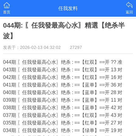
任我发料
首页
返回
044期: 〖任我發最高心水〗精選【绝杀半
波】
发表于：2026-02-13 04:32:02
27297
044期 〖任我發最高心水〗绝杀 : ==【红双】==开 ?? 准
043期 〖任我發最高心水〗绝杀 : ==【红双】==开 13 对
042期 〖任我發最高心水〗绝杀 : ==【红双】==开 16 对
041期 〖任我發最高心水〗绝杀 : ==【蓝单】==开 36 对
040期 〖任我發最高心水〗绝杀 : ==【蓝单】==开 28 对
039期 〖任我發最高心水〗绝杀 : ==【蓝单】==开 11 对
038期 〖任我發最高心水〗绝杀 : ==【蓝单】==开 42 对
037期 〖任我發最高心水〗绝杀 : ==【红双】==开 43 对
035期 〖任我發最高心水〗绝杀 : ==【红单】==开 27 对
034期 〖任我發最高心水〗绝杀 : ==【绿单】==开 19 对