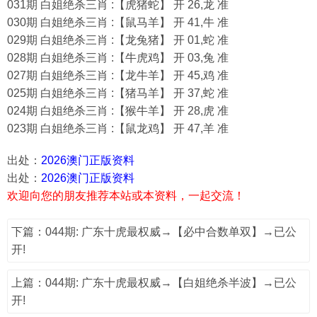
031期 白姐绝杀三肖 :【虎猪蛇】 开 26,龙 准
030期 白姐绝杀三肖 :【鼠马羊】 开 41,牛 准
029期 白姐绝杀三肖 :【龙兔猪】 开 01,蛇 准
028期 白姐绝杀三肖 :【牛虎鸡】 开 03,兔 准
027期 白姐绝杀三肖 :【龙牛羊】 开 45,鸡 准
025期 白姐绝杀三肖 :【猪马羊】 开 37,蛇 准
024期 白姐绝杀三肖 :【猴牛羊】 开 28,虎 准
023期 白姐绝杀三肖 :【鼠龙鸡】 开 47,羊 准
出处：
2026澳门正版资料
出处：
2026澳门正版资料
欢迎向您的朋友推荐本站或本资料，一起交流！
下篇：044期: 广东十虎最权威→【必中合数单双】→已公
开!
上篇：044期: 广东十虎最权威→【白姐绝杀半波】→已公
开!