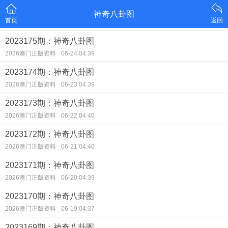
神奇八卦图
首页
返回
2023175期：神奇八卦图
2026澳门正版资料
06-24 04:39
2023174期：神奇八卦图
2026澳门正版资料
06-23 04:39
2023173期：神奇八卦图
2026澳门正版资料
06-22 04:40
2023172期：神奇八卦图
2026澳门正版资料
06-21 04:40
2023171期：神奇八卦图
2026澳门正版资料
06-20 04:39
2023170期：神奇八卦图
2026澳门正版资料
06-19 04:37
2023169期：神奇八卦图