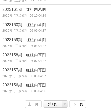
2026澳门正版资料
06-11 04:38
2023161期：红姐内幕图
2026澳门正版资料
06-10 04:39
2023160期：红姐内幕图
2026澳门正版资料
06-09 04:37
2023159期：红姐内幕图
2026澳门正版资料
06-08 04:37
2023158期：红姐内幕图
2026澳门正版资料
06-07 04:37
2023157期：红姐内幕图
2026澳门正版资料
06-06 04:37
2023156期：红姐内幕图
2026澳门正版资料
06-05 04:36
上一页
第1页
下一页