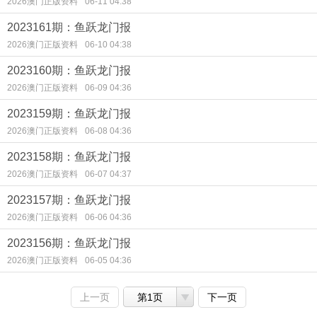
2026澳门正版资料
06-11 04:38
2023161期：鱼跃龙门报
2026澳门正版资料
06-10 04:38
2023160期：鱼跃龙门报
2026澳门正版资料
06-09 04:36
2023159期：鱼跃龙门报
2026澳门正版资料
06-08 04:36
2023158期：鱼跃龙门报
2026澳门正版资料
06-07 04:37
2023157期：鱼跃龙门报
2026澳门正版资料
06-06 04:36
2023156期：鱼跃龙门报
2026澳门正版资料
06-05 04:36
上一页
第1页
下一页